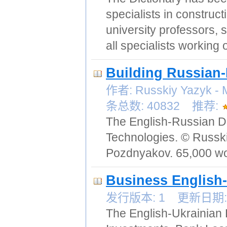
specialists in construct
university professors, s
all specialists working 
Building Russian-
作者: Russkiy Yazyk
条总数: 40832 推荐:
The English-Russian Di
Technologies. © Russki
Pozdnyakov. 65,000 wo
Business English-
发行版本: 1 更新日期: 
The English-Ukrainian 