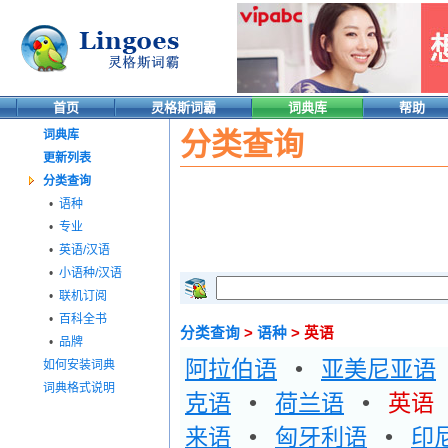
首页
灵格斯词霸
词典库
帮助
分类查询
词典库
更新列表
分类查询
•
语种
•
专业
•
英语/汉语
•
小语种/汉语
•
联机订阅
•
百科全书
分类查询
>
语种
> 英语
•
品牌
阿拉伯语
•
亚美尼亚语
如何安装词典
词典格式说明
克语
•
荷兰语
•
英语
来语
•
匈牙利语
•
印