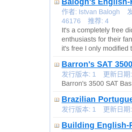
Balogh's English-
作者: Istvan Balog
46176 推荐: 4
It's a completely free 
enthusiasts for their f
it's free I only modifie
Barron's SAT 
发行版本: 1 更新日期: 2
Barron's 3500 SAT Bas
Brazilian Portugu
发行版本: 1 更新日期: 2
Building English-