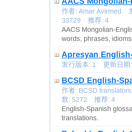
AACS Mongolian-E
作者: Amar Avirme
33729 推荐: 4
AACS Mongolian-Engli
words, phrases, idioms
Apresyan English-
发行版本: 1 更新日期: 2
BCSD English-Spa
作者: BCSD transla
数: 5272 推荐: 4
English-Spanish glossar
translations.