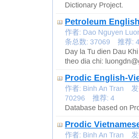
Dictionary Project.
Petroleum English
作者: Dao Nguyen L
条总数: 37069 推荐: 
Day la Tu dien Dau Khi A
theo dia chi: luongdn
Prodic English-V
作者: Binh An Tran
70296 推荐: 4
Database based on Pro
Prodic Vietnames
作者: Binh An Tran