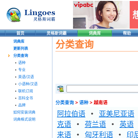
首页
灵格斯词霸
词典库
帮助
分类查询
词典库
更新列表
分类查询
•
语种
•
专业
•
英语/汉语
•
小语种/汉语
•
联机订阅
•
百科全书
分类查询
>
语种
> 越南语
•
品牌
阿拉伯语
•
亚美尼亚语
如何安装词典
词典格式说明
克语
•
荷兰语
•
英语
来语
•
匈牙利语
•
印