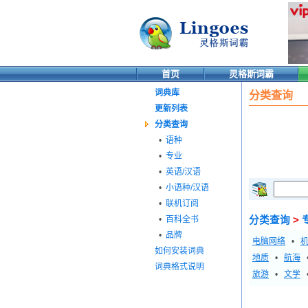
首页
灵格斯词霸
词典库
分类查询
更新列表
分类查询
•
语种
•
专业
•
英语/汉语
•
小语种/汉语
•
联机订阅
•
百科全书
分类查询
>
•
品牌
电脑网络
•
如何安装词典
地质
•
航海
词典格式说明
旅游
•
文学