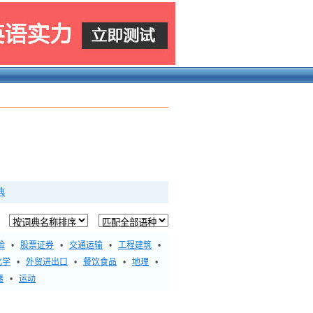
典
险
•
股票证券
•
交通运输
•
工程建筑
•
化学
•
外贸进出口
•
餐饮食品
•
地理
•
器
•
运动