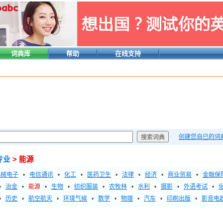
词典库
帮助
在线支持
创建您自已的词
专业
> 能源
机械电子
•
电信通讯
•
化工
•
医药卫生
•
法律
•
经济
•
商业贸易
•
金融保
•
治金
•
能源
•
生物
•
纺织服装
•
农牧林
•
水利
•
摄影
•
外语考试
•
•
历史
•
航空航天
•
环境气候
•
数学
•
物理
•
汽车
•
印刷出版
•
影音电