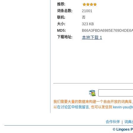
推荐:
词条总数:
21001
联机:
否
大小:
323 KB
MD5:
B66A3FBDA6985E769D4DE6
下载地址:
本地下载 1
我们需要大量的数据来构建一个自由开放的词典库, 如
以
在讨论区中给我留言
, 也可以发信到
kevin-yau
合作伙伴
|
词典
© Lingoes P