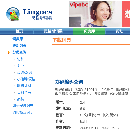
首页
灵格斯词霸
词典库
帮助
词典库
下载词典
更新列表
分类查询
•
语种
•
专业
•
英语/汉语
•
小语种/汉语
郑码编码查询
•
联机订阅
郑码6.6版共含单字21001个，6.6版与旧版
•
百科全书
收的确没有实用价值）。旧版郑码中有少量编码错
•
品牌
版本:
2.4
如何安装词典
发行版本:
6.6
词典格式说明
语言:
中文(简体) ⇒ 中文(简体)
作者:
txzhh
更新日期:
2008-06-17 / 2008-06-17