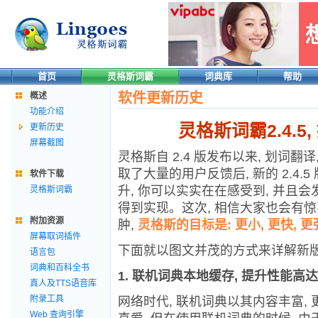
首页
灵格斯词霸
词典库
帮助
软件更新历史
概述
功能介绍
灵格斯词霸2.4.
更新历史
屏幕截图
灵格斯自 2.4 版发布以来, 划词
取了大量的用户反馈后, 新的 2.4
软件下载
升, 你可以实实在在感受到, 并且
灵格斯词霸
得到实现。这次, 相信大家也会有惊喜
附加资源
肿,
灵格斯的目标是: 更小, 更快, 更
屏幕取词插件
下面就以图文并茂的方式来详解新版
语言包
词典和百科全书
1. 联机词典本地缓存, 提升性能高达
真人及TTS语音库
附录工具
网络时代, 联机词典以其内容丰富, 
Web 查询引擎