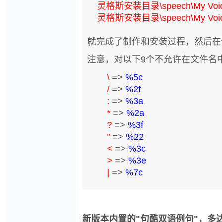
灵格斯安装目录\speech\My Voi
灵格斯安装目录\speech\My Voic
就完成了制作和安装过程，然后
注意，对以下9个不允许在文件名
\
=>
%5c
/
=>
%2f
:
=>
%3a
*
=>
%2a
?
=>
%3f
"
=>
%22
<
=>
%3c
>
=>
%3e
|
=>
%7c
新版本内置的"句酷双语例句"，多